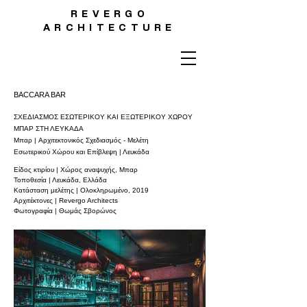
REVERGO
ARCHITECTURE
BACCARA BAR
ΣΧΕΔΙΑΣΜΟΣ ΕΣΩΤΕΡΙΚΟΥ ΚΑΙ ΕΞΩΤΕΡΙΚΟΥ ΧΩΡΟΥ
ΜΠΑΡ ΣΤΗ ΛΕΥΚΑΔΑ
Μπαρ | Αρχιτεκτονικός Σχεδιασμός - Μελέτη
Εσωτερικού Χώρου και Επίβλεψη | Λευκάδα
Είδος κτιρίου | Χώρος αναψυχής, Μπαρ
Τοποθεσία | Λευκάδα, Ελλάδα
Κατάσταση μελέτης | Ολοκληρωμένο, 2019
Αρχιτέκτονες | Revergo Architects
Φωτογραφία | Θωμάς Σβορώνος