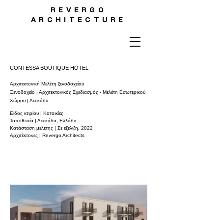
REVERGO
ARCHITECTURE
CONTESSA BOUTIQUE HOTEL
Aρχιτεκτονική Μελέτη ξενοδοχείου
Ξενοδοχείο | Αρχιτεκτονικός Σχεδιασμός - Μελέτη Εσωτερικού
Χώρου | Λευκάδα
Είδος κτιρίου | Κατοικίες
Τοποθεσία | Λευκάδα, Ελλάδα
Κατάσταση μελέτης | Σε εξέλιξη, 2022
Αρχιτέκτονες | Revergo Architects