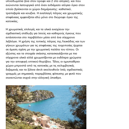
υπνοδωμάτια (ένα στον όροφο και 2 στο ισόγειο), και που
ενώνονται λειτουργικά από έναν ενδιάμεσο ισόγειο όγκο στον
οποίο βρίσκονται οι χώροι διημέρευσης: καθιστικό,
τραπεζαρία και κουζίνα. Η εναλλαγή πέτρας και χρωματικής
επιφάνειας εμφανίζεται εδώ μόνο στο διώροφο όγκο της
κατοικίας.
Η χρωματικές επιλογές και τα υλικά ενισχύουν την
σχεδιαστική επιδίωξη για λιτούς και καθαρούς όγκους που
εντάσσονται στο περιβάλλον μέσα από ένα σύγχρονο
λεξιλόγιο. Η χρήση της τοπικής πέτρας της Λευκάδας και των
γήινων χρωμάτων για τις επιφάνειες της τοιχοποιίας έρχεται
σε άμεση σχέση με την χρωματική παλέτα του τόπου. Οι
εξώστες και τα στοιχεία σκίασης κατασκευάζονται με πιο
σύγχρονα υλικά αλλά χρωματίζονται με ουδέτερα χρώματα
για την αποφυγή οπτικού θορύβου. Τέλος οι ημιυπαίθριοι
χώροι μπροστά από τις κατοικίες με τις κολυμβητικές
δεξαμενές και τα ξύλινα deck ακολουθούν λιτές σχεδιαστικές
γραμμές με σημειακές παρεμβάσεις φύτευσης με φυτά που
συναντώνται συχνά στην ελληνική ύπαιθρο.