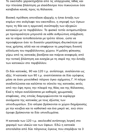
Το οικόπεδο χαρακτηρίζεται από τις υπάρχουσες λιθιές και
την πλούσια βλάστηση με ελαιόδεντρα που πυκνώνουν όσο
κατεβαίνει κανείς προς τη θάλασσα.
Βασική πρόθεση αποτέλεσε εξαρχής η ήπια ένταξη των
κτιρίων στο ανάγλυφο του οικοπέδου, η στροφή των όγκων
προς τη θέα και η αρμονική συνύπαρξη των εξοχικών
κατοικιών με το περιβάλλον. Το φυσικό τοπίο αντιμετωπίζεται
με προτεραιότητα μπροστά σε κάθε ανθρώπινη επέμβαση
και τα κτίρια τοποθετούνται με τρόπο τέτοιο, ώστε να
προσφέρουν όσο το δυνατόν μεγαλύτερη ιδιωτικότητα για
τους χρήστες αλλά και να επιφέρουν τη μικρότερη δυνατή
αλλοίωση του περιβάλλοντος χώρου. Η μελέτη φύτευσης
γύρω από τις κατοικίες βασίζεται και παίρνει αναφορές από
την τοπική βλάστηση και ενισχύει με τη σειρά της την ένταξη
των κατοικιών στο περιβάλλον.
Οι δύο κατοικίες, 90 και 120 τ.μ. αντίστοιχα, αναλύονται ως
εξής: Η κατοικία των 90 τ.μ. αναπτύσσεται σε δύο ορόφους
μέσα σε έναν μονολιθικό πέτρινο όγκο σχήματος Γ. Η πέτρα
αναδιπλώνεται και καλύπτει το σύνολο της κατοικίας εκτός
από την όψη προς την πλευρά της θέας και της θάλασσας.
Εκεί η πέτρα εναλλάσσεται με καθαρές χρωματικές
επιφάνειες, στις οποίες διαμορφώνονται τα κυρίαρχα
ανοίγματα της κατοικίας με τους εξώστες των
υπνοδωματίων. Στο ισόγειο βρίσκονται οι χώροι διημέρευσης
με την κουζίνα και το καθιστικό και ένα μικρό wc, ενώ στον
όροφο βρίσκονται τα δύο υπνοδωμάτια.
Η κατοικία των 120 τ.μ. ακολουθεί αντίστοιχη λογική στο
χειρισμό των υλικών και των όψεων. Εδώ η κατοικία
αποτελείται από δύο πέτρινους όγκους που στεγάζουν τα 3