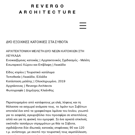
REVERGO
ARCHITECTURE
ΔΥΟ ΕΞΟΧΙΚΕΣ ΚΑΤΟΙΚΙΕΣ ΣΤΑ ΣΥΒΟΤΑ
ΑΡΧΙΤΕΚΤΟΝΙΚΗ ΜΕΛΕΤΗ ΔΥΟ ΝΕΩΝ ΚΑΤΟΙΚΙΩΝ ΣΤΗ
ΛΕΥΚΑΔΑ
Ενοικιαζόμενες κατοικίες | Αρχιτεκτονικός Σχεδιασμός - Μελέτη
Εσωτερικού Χώρου και Επίβλεψη | Λευκάδα
Είδος κτιρίου | Τουριστικό κατάλυμα
Τοποθεσία | Λευκάδα, Ελλάδα
Κατάσταση μελέτης | Ολοκληρωμένο, 2019
Αρχιτέκτονες | Revergo Architects
Φωτογραφία | Δημήτρης Κλεάνθης
Περιστοιχισμένο από κατάφυτους με ελιές λόφους και τη
θάλασσα να εισχωρεί ανάμεσα τους, το λιμάνι των Συβότων
αποτελεί ένα από τα γραφικότερα λιμάνια του Ιονίου, γνωστό
για το ασφαλές αγκυροβόλιο που προσφέρει σε ιστιοπλόους
αλλά και για τη φυσική του ομορφιά. Σε ένα αρκετά επικλινές
οικόπεδο τεσσάρων στρεμμάτων με θέα τα Σύβοτα,
σχεδιάζονται δύο ιδιωτικές κατοικίες επιφάνειας 90 και 120
τ.μ. αντίστοιχα, με σκοπό την τουριστική τους εκμετάλλευση.